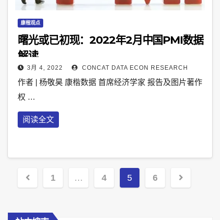
康楷观点
曙光或已初现：2022年2月中国PMI数据
解读
3月 4, 2022
CONCAT DATA ECON RESEARCH
作者 | 杨敬昊 康楷数据 首席经济学家 报告及图片著作
权 …
阅读全文
Posts
1
…
4
5
6
pagination