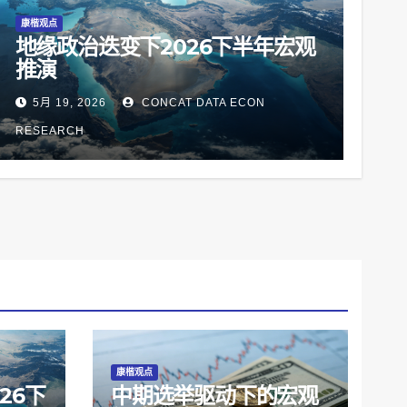
康楷观点
地缘政治迭变下2026下半年宏观
推演
5月 19, 2026
CONCAT DATA ECON
RESEARCH
康楷观点
26下
中期选举驱动下的宏观