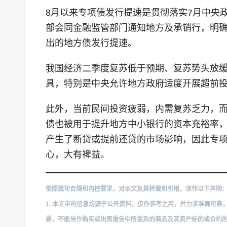
8月以来专项债发行提速是贯彻落实7月中央
部会同金融监管部门通知地方及承销行，明确
出的地方债发行提速。
我国经济二季度复苏低于预期、复苏势头放缓
具，特别是中央允许地方政府适度开展超前
此外，当前民间投资疲弱，内需复苏乏力，
债也被用于提升地方中小银行的资本充裕率
产生了断贷或提前还贷的市场影响，因此专
心，大有裨益。
依照我司合规和内控要求，对本文及其转载和引用，须作以下声明
1. 本文中的信息均源于公开资料，仅作参考之用，并力求准确可
要，不能当作购买或出售报告中所提及的商品及其资产标的或合约