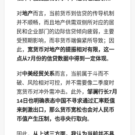
对
地产
而言，当前货币到信贷的传导机制
并不顺畅，而且地产供需双侧所对应的居
民和企业部门的边际信贷倾向疲弱，主要
受预期影响，而非货币端偏紧所导致；因
此，
宽货币对地产的提振相对有限，这一
点从7月份的信贷数据中得到一定体现
。
对
中美经贸关系
而言，当前属于斗而不
破、风险相对可控，并不需要像二季度时
宽货币对冲外需冲击。此外，
邹澜行长7月
14日也明确表态中国不寻求通过汇率贬值
来刺激出口，那么货币宽松也会对人民币
币值产生压制，也非央行取向
。
因此，
从上述三方面，我认为当前并不具