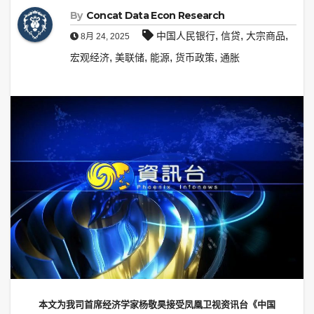
By
Concat Data Econ Research
,
,
,
中国人民银行
信贷
大宗商品
8月 24, 2025
,
,
,
,
宏观经济
美联储
能源
货币政策
通胀
本文为我司首席经济学家杨敬昊接受凤凰卫视资讯台《中国