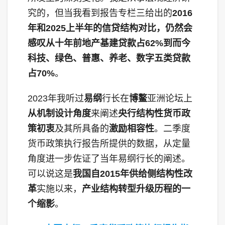
究的，但当我看到报告专栏三给出的
2016
年和2025上半年的信贷结构对比，仍然会
感叹从十年前地产基建贷款占62%到而今
科技、绿色、普惠、养老、数字五类贷款
占70%
。
2023年我听过
易纲
行长在
博鳌
亚洲论坛上
从机制设计角度
来阐述
央行结构性货币政
策初衷
及其所具备的
激励相容性
。二季度
货币政策执行报告所提供的数据，从定量
角度进一步佐证了当年易纲行长的阐述。
可以说这是
我国自2015年供给侧结构性改
革
实施以来，
产业结构转型升级历程的一
个缩影
。