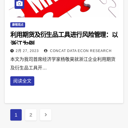
康楷观点
利用期货及衍生品工具进行风险管理：以
浙江为例
2月 27, 2023
CONCAT DATA ECON RESEARCH
本文为我司首席经济学家杨敬昊就浙江企业利用期货
及衍生品工具开…
阅读全文
Posts
1
2
pagination