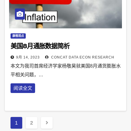
康楷观点
美国8月通胀数据简析
9月 14, 2023
CONCAT DATA ECON RESEARCH
本文为我司首席经济学家杨敬昊就美国8月通货膨胀水
平相关问题，…
阅读全文
Posts
1
2